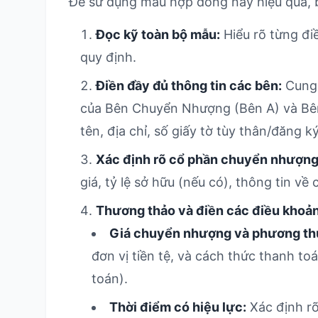
Để sử dụng mẫu hợp đồng này hiệu quả, b
Đọc kỹ toàn bộ mẫu:
Hiểu rõ từng đi
quy định.
Điền đầy đủ thông tin các bên:
Cung 
của Bên Chuyển Nhượng (Bên A) và B
tên, địa chỉ, số giấy tờ tùy thân/đăng k
Xác định rõ cổ phần chuyển nhượng
giá, tỷ lệ sở hữu (nếu có), thông tin v
Thương thảo và điền các điều khoản
Giá chuyển nhượng và phương thứ
đơn vị tiền tệ, và cách thức thanh to
toán).
Thời điểm có hiệu lực:
Xác định rõ