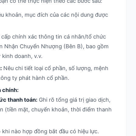
ạn có thể thực hiện theo các bước sau:
ều khoản, mục đích của các nội dung được
cấp chính xác thông tin cá nhân/tổ chức
ên Nhận Chuyển Nhượng (Bên B), bao gồm
ý kinh doanh, v.v.
:
Nêu chi tiết loại cổ phần, số lượng, mệnh
ề công ty phát hành cổ phần.
 chính:
c thanh toán:
Ghi rõ tổng giá trị giao dịch,
án (tiền mặt, chuyển khoản, thời điểm thanh
 khi nào hợp đồng bắt đầu có hiệu lực.