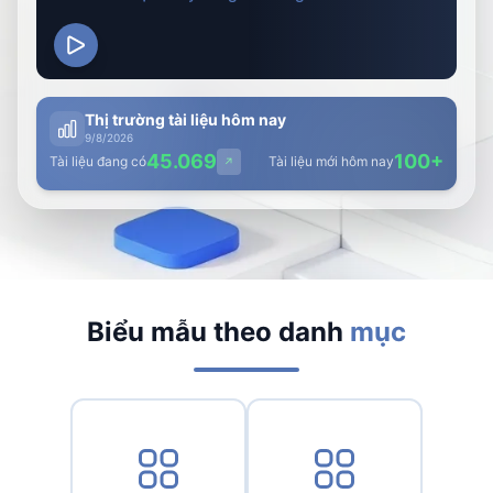
Việt Nam
Thị trường tài liệu hôm nay
9/8/2026
45.069
100+
Tài liệu đang có
Tài liệu mới hôm nay
↗
Biểu mẫu theo danh
mục